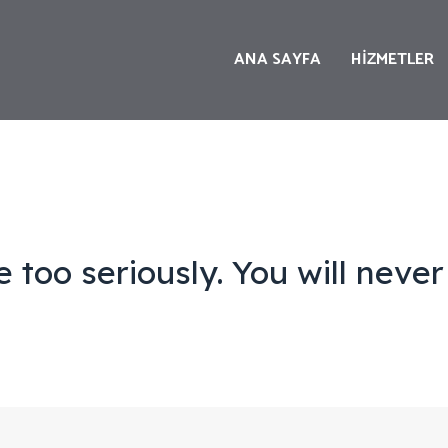
ANA SAYFA
HİZMETLER
YERİNDE
KEŞİF
SERVİS
BAKIM
ONARIM
e too seriously. You will never 
HAVA
TESİSAT