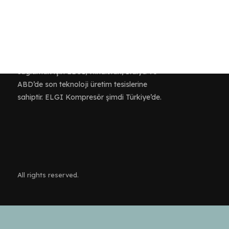
400’den fazla ürün portföyüne güç
sağlamak için ELGI, Hindistan, İtalya ve
ABD’de son teknoloji üretim tesislerine
sahiptir. ELGI Kompresör şimdi Türkiye’de.
All rights reserved.