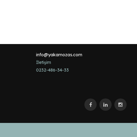
İletişim
info@yakamozas.com
İletişim
0232-486-34-33