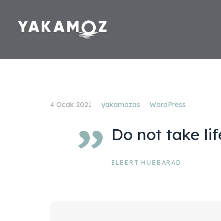
4 Ocak 2021
yakamozas
WordPress
”
Do not take lif
ELBERT HUBBARAD