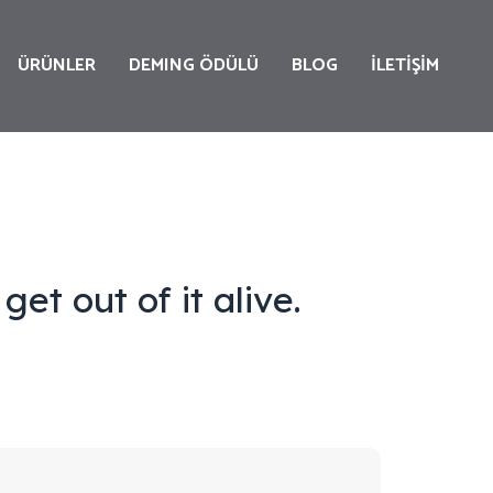
ÜRÜNLER
DEMING ÖDÜLÜ
BLOG
İLETİŞİM
VİDALI
HAVA
KOMPRESÖRLERİ
YAĞSIZ
HAVA
get out of it alive.
KOMPRESÖRLERİ
PORTATİF
HAVA
KOMPRESÖRLERİ
ISI
GERİ
KAZANIM
KOMPRESÖR
AKSESUARLARI